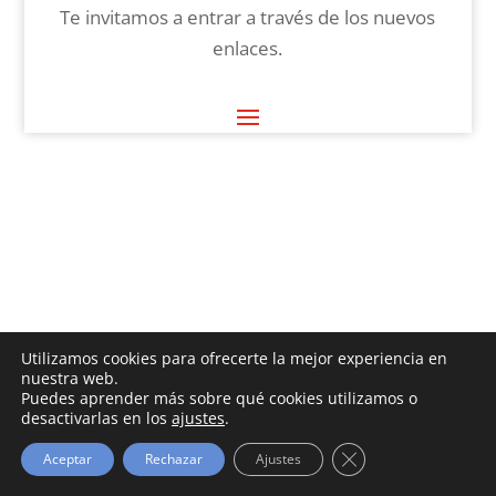
Te invitamos a entrar a través de los nuevos
enlaces.
Utilizamos cookies para ofrecerte la mejor experiencia en
nuestra web.
Puedes aprender más sobre qué cookies utilizamos o
desactivarlas en los
ajustes
.
Cerrar el banner d
Aceptar
Rechazar
Ajustes