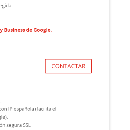
egida.
y Business de Google.
CONTACTAR
.
n IP española (facilita el
le).
ión segura SSL