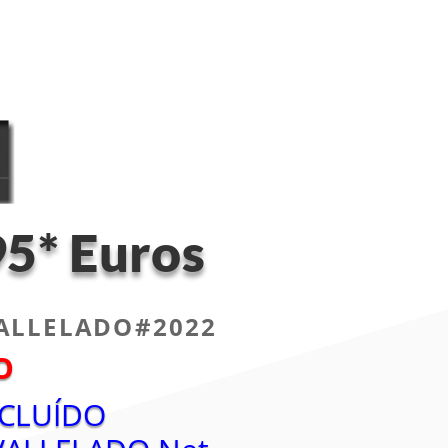
5* Euros
 VALLELADO#2022
O
NCLUÍDO